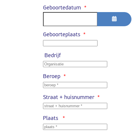
Geboortedatum
*
Open d
Geboorteplaats
*
Bedrijf
Beroep
*
Straat + huisnummer
*
Plaats
*