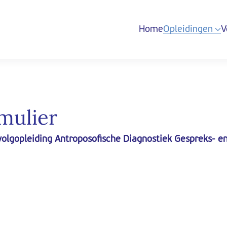
Home
Opleidingen
V
mulier
volgopleiding Antroposofische Diagnostiek Gespreks- 