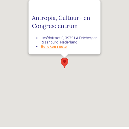
Antropia, Cultuur- en
Congrescentrum
Hoofdstraat 8, 3972 LA Driebergen-
Rijsenburg, Nederland
Bereken route