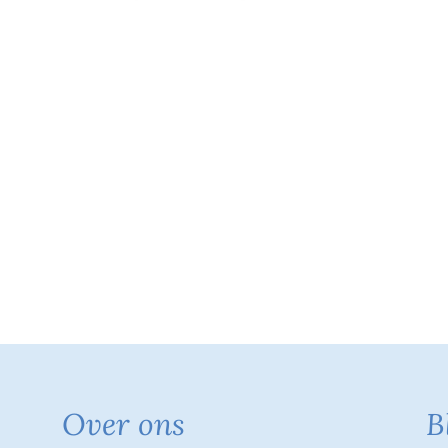
Over ons
B