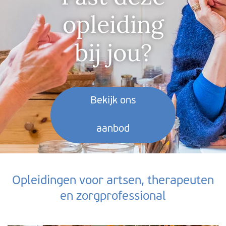
opleiding
bij jou?
Bekijk ons
aanbod
Opleidingen voor artsen, therapeuten
en zorgprofessional