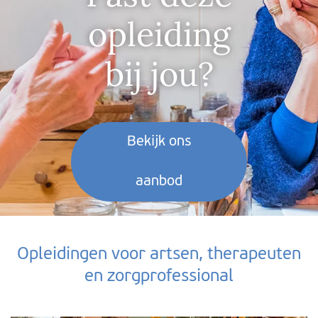
opleiding
bij jou?
Bekijk ons
aanbod
Opleidingen voor artsen, therapeuten
en zorgprofessional